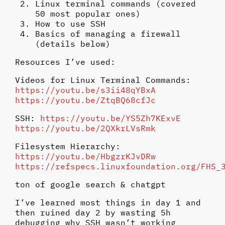
Linux terminal commands (covered
50 most popular ones)
How to use SSH
Basics of managing a firewall
(details below)
Resources I’ve used:
Videos for Linux Terminal Commands:
https://youtu.be/s3ii48qYBxA
https://youtu.be/ZtqBQ68cfJc
SSH:
https://youtu.be/YS5Zh7KExvE
https://youtu.be/2QXkrLVsRmk
Filesystem Hierarchy:
https://youtu.be/HbgzrKJvDRw
https://refspecs.linuxfoundation.org/FHS_
ton of google search & chatgpt
I’ve learned most things in day 1 and
then ruined day 2 by wasting 5h
debugging why SSH wasn’t working