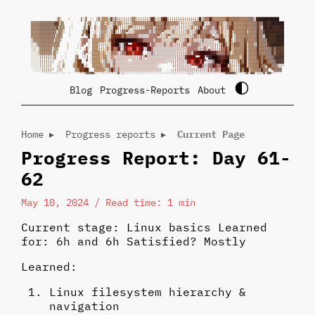
\
▓
╢   
╛     
▌]
▓ 
]
░ 
╟
▓▒
▓▓▓╫
█╢
▓
╣
╣
╢╢╢╢╢
▓
▓
╢
╢╢╢╢╢▒
█
█
╣
╢▒
█
██
╢
╢╢╢╣╢╣╢╢╢
╣╣
╣╢
╫
█
╢
▓
▓
▓
█
▓
▓
▓▓▓
▓▓
█▓▓▓▓▓
▓
▓
▓▓
▓
▓
▓
╣
█
███
███████
▓
▓▓▓
▓
▓▓▓▓▓▓
█
█
▌
▓
▌
`  
]  
'  
▐
H
▓
▌ 
╟
░ 
▓
▓
╬▓╣
╣
▓
▌▓
▓
╣
╬╬╣╫
▓
▓
▓
▓▓▓▓▓
▓
▓
█
▓
▓
▓
▓
█
▓
▓
▓
▓▓▓
╣
╫╣
╢╢╢╣
▓
▓
▓
▓
█
╣
╢╫
▓
▓▓
█
▓
▓╣╣▓
▓
█
▓
▓
▓▓▓
▓
▓
▓
▓
▓
▓
█▓
▓
█
█
█
█
██
████
▓
▓▓▓
▓
▓▓▓▓▓▓
▓
█
▐▓
▓  
░
[     
▓
╟
█
U 
▓
░
j
▓
▓▓╣
╣
╢
█
█
╣
╢
╢╢╢
▓
▀
▒
╣
╣╢╢
▒
▓
▓
▓▓
╢
▓
▓
▓
▓
█
▓
▓
▒
▒
╣▒╣╣╢╢╣▒
▓╢╢
▓
█▌
╫
▓
▓
▓
▒
▓
█
╣
▓╣╣▓
█
█
▓
▓
▓▓▓
▓
▓
▓
▓
▓
▓
█
▓
╣
█
█
█
█
████
█
█
▓
▓▓▓
▓
▓▓▓▓▓▓
▓
Ü
▓
▓
Ñ  
]     ▐
▓
█
█ 
]
╣░
]▓▓▓╣╣
▓
█
╣
╣╢
▓
▓▀
╢
╢▒
▓
▓
▓
▓▓
▓
▓
╬
▓
╢▓▓
▓
▀
╣
╣╢▒
▓
▒
▒
╢╣╢
▒
▓
▒
╢╣
▓
█▓
▓
▓
▓
▓
▒
▒
▒
▓
▌
▓
╢
╣╢
█
▌
▓
▓
▓▓▓
▓
▌
▓
▓▓
▓
█
▓
▓
█
█
████████
▓
▓▓▓
▓
▓▓▓▓▓▓
▌
▓
▓
▓   
╜     
▀ 
▀
█ 
╟
▓
U
╟
▓
▓╣
╣╣
█
██
█
█
▓
█
▓
▓
▓
▓
▓
▓
▒
▒
▒╢╢
▓
▓▓
▓▀
▒
▒
▒
▓▀╢
▒
▒▒
▒
▒
▒
▒
▒
▒
╣
▓
▓
╢
▓
▓
▓
██
▓
▄
▒
▒
▓
█
╣
╣
╫
█
▌
╣
▓
▓▓▓
▓
▓
▓
▓▓
▓
█
▓
▓
╢
█
█
██
█
█
██
█
╢
▓
▓
▓
▓
▓▓▓▓▓▓
▐▓
▓╛        
╜
▓
▓▓
[ 
▓
▓
▓
▓
▓
▓╢╫
▓
█
█
█
█
██
████
█
█
█
█
█
▓
▓▓▓
▓
▒
▓
▓
▓
▒
▒
▒▒
▒
▓
█
▀
▒
▒
▒
▓
█
╢
▓▒
▒
▒
╢
▓
▒
▒▒▒
▒
▀
▀
█
█
█
╣
╢
█
╣
╫▓▓▓▓
█
▓
▓
▓▓
▓
█
▓
▓
▓
▓
█
██
█
█
███
▒
░
╢
▓
▓
▓▓▓▓▓
▓
▓
▓
▌   
║    
]
]
▓
▀ 
[ 
▓
▓▓
╫╣╣╣╣╫
█
█
█
█
╣
▒
█
█
▄
▄██
█
█
█
█
█
█
▌
▓
▓
▒
▒▒▒
▓
▒╣
▓▒▒╬╣╣
▓
▓
▒
▒
▓
▓
▓
▓
╬
▒
▒▒
▒▒▒╣╣╢
▓
█
▓
╣
█╢▓▓▓
▓
▓
█
▌
▓
▓▓
╣
█
▓
▓
▓
▓
█
█
██
████
░
▒░░
▓
▓
▓▓▓▓
Ü▓▓    
C    
┘
└ ╓
▓
Γ 
▓
▓▓
╫╣╣╢▓
╢
█
▓
▓
█
▌
▒
█
█
▓
▓
█
█
▓
█
█
▌
▒
█
█
▓
▒
▒
▒▒▒▒▒▒▒▒▒▒▒
▒
▒╢
▓
▓
▓
▓
▓
▒╬
╬
▓▒▄▒
▒
╢╢╫
▓
▓
█
▓
█
╢
▓
▓
▓▓
▓
█
▌
▓
▓▓
▓
█
▓
▓▓
▓
▓
▓
█
▓████
░
░░
║
▓
▓
▓▓▓▓
▐▓
╩   
]    
]  
]
▓
▀
⌐
]
▓
▓▓▓╣▓
╢╢╣
▓
▓
▓
╢╢
▓
▓
█
█
█
▓
█
█
█
█
,
,
▒
▒
▓
╣
▒
▒▒▒▒▒▒▒▒▒
╢
▒╢
╢
╬
▓
▓
▒
█
█
█
█
██
██
█
█
█
▓
▓
▓
▓
█
▓
▌
╫
▓▓▓▓
▓
█
▌
▓
▓▓
▓
█
▓
▓▓
▓
▓
▓
█
▓██
█
█
░
░░░
╫
╣
╣╣╣╣
╟
▓  
[ 
[    
▓
▌ 
└
U
▐ 
j
▓
▓▓▓╣▓▓
╣
╢
▓
╣
▒
▒▒▒▒╢
▒▒▒
▒╢╢
▌▒
▀
╣
▒▒
▒
▒
▒▒▒▒▒▒▒
▒
╢
▒▒▒▒
█
█
█
██
▄
▄
█
█
▌
▀
█
█
█
█
█
█
█
█
█
█
▓
▓
▓
▓▓╫
▓
█
▌
▓
▓▓▓
█
█
▓█
▓
▓
▓
▓
█
█
███
░
░░░
╫
╢╢╢╢╢
╟  
╓
U║    
j
▓
█
█  
▀ 
░
▓
▓▓▓╣╢
▓╣
╣
╣
▓
▒
▒▒▒▒
▒
╖╥▒▒
▒
▒▒▒▒▒▒▒▒▒▒▒▒
▒
║╝
╣
╢╣╣▒▒
╢
╣
█
█
▓
█
█
█
▓
█
▀
╙
╢
╣
▓
█
█
█
█
█
██
╫
╣╣╣▓
█
▓
█
▌
▓
▓▓
▓
▓
█
▓
█
█
▓
▓
▓
▓
█
█
█
█
░
░░░
╢
╢╢╢╢╢  
╓
▒ 
▓    
▓
▓
█
█
█
╥
╣  
▓
▓▓▓▓╣
▓
▓▌
╢
▓
▒
▒
▒▒▒▒▒▒▒▒▒▒▒▒▒▒▒▒▒▒
╜
`     
╫
╢
╢╣▒╢╢╣
╢
▀▀
▀
█
█
▓
▒
▒
▓
▓
█
█
▓
▓
█
█
█
▌
▓
╢
╣╣
╫
█
█
█
▌
▓
▓
▓
▓
▓
█▓
▓
▀
█
█
▓
▓▓
╢
Ñ
╨
░
░░░
╢
╣╢╢╣
╜ 
╓
▒▒ `   
┌
▓
▓
█
█
█
█
▌  
▓
▓▓▓
▓╣╣
▓
█
▓
╣▓
▒
▒
▒▒▒▒▒▒▒▒▒▒▒▒▒▒▒▒▒
▒  
,
,
╓
╥
╢
╢
▒
▒
▒▒
▒
▒▒▒
╢
▒╢
▒
╢
╢
▌▓╣▓▓
╫
█
█
█
█
▓
╣
╣╢╢
█
▓
█
█
▌
▓
▓
▓
▓
▓
█
▓
▓
▌ 
▀
▓
▓
▓
▓
`
``"
"
"""" 
""
``
"  `
'
"
"
╙
▀
▀
▀
▀
└
'
`
"
"
""""""
▀"
╙
""
"
""""""""""""""""""""""""
"
""╙╙╙""""""""
"
""""
"
"
▀
▀▀
▀
▀
╙
"
""
╙
▀"
▀
▀
"
╙╙"
▀
"
▀
▀
"
"
🌓
Blog
Progress-Reports
About
Home
▸
Progress reports
▸
Current Page
Progress Report: Day 61-
62
May 10, 2024
/ Read time: 1 min
Current stage: Linux basics Learned
for: 6h and 6h Satisfied? Mostly
Learned:
Linux filesystem hierarchy &
navigation